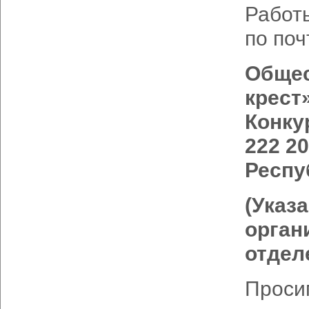
Работ
по поч
Общес
крест
Конку
222 20
Респу
(Указ
орган
отдел
Проси