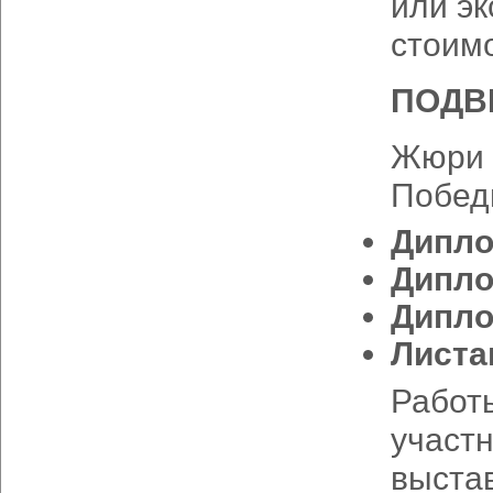
или э
стоимо
ПОДВ
Жюри 
Побед
Диплом
Дипло
Дипло
Листа
Работ
участн
выстав