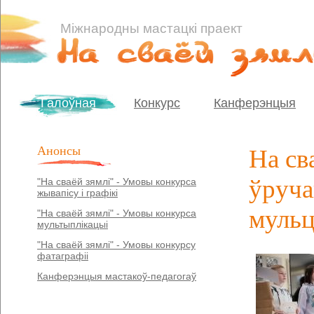
Міжнародны мастацкі праект
Галоўная
Конкурс
Канферэнцыя
Анонсы
На св
ўруча
"На сваёй зямлі" - Умовы конкурса
жывапісу і графікі
мульц
"На сваёй зямлі" - Умовы конкурса
мультыплікацыі
"На сваёй зямлі" - Умовы конкурсу
фатаграфіі
Канферэнцыя мастакоў-педагогаў