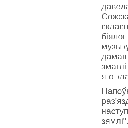
давед
Сожск
склас
біяло
музык
дамашн
змагл
яго к
Напо
раз'яз
насту
зямлі"