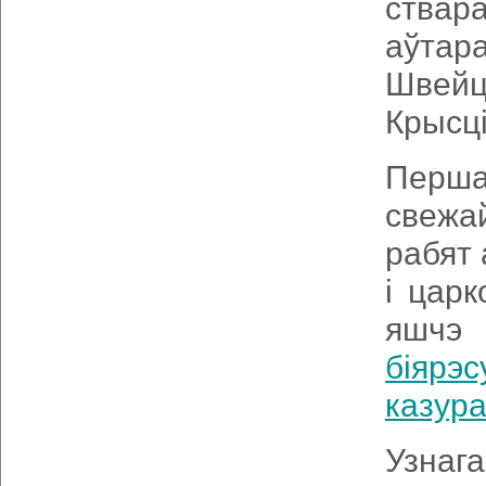
ствар
аўтар
Швейц
Крысці
Перша
свежа
рабят
і цар
яшчэ
біярэ
казура
Узнаг