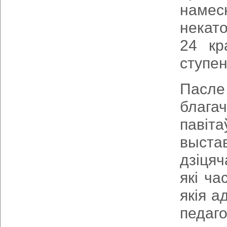
намес
некато
24 кр
ступен
Пасле
блага
павіт
выста
дзіцяч
які ч
якія а
педаг