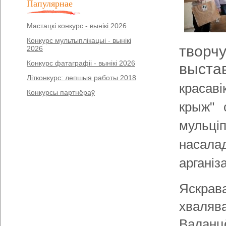
Папулярнае
Мастацкі конкурс - вынікі 2026
Конкурс мультыплікацыі - вынікі
творчу
2026
Конкурс фатаграфіі - вынікі 2026
выста
Літконкурс: лепшыя работы 2018
красаві
Конкурсы партнёраў
крыж" 
мульці
насала
арганіз
Яскрава
хвалява
Валанцё