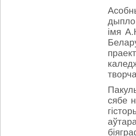
Асобн
дыпло
імя А
Белар
праек
калед
творча
Пакул
сябе н
гісто
аўтар
біягр