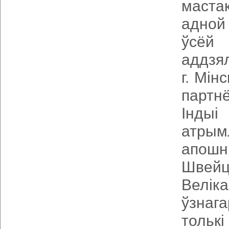
маста
адной
ўсёй 
аддзя
г. Мін
партн
Індыі
атрым
апошн
Швейц
Велі
ўзнаг
толькі