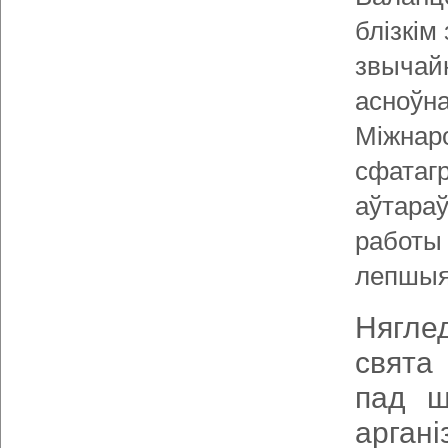
блізкім
звычайн
асноўна
Міжнаро
сфатагр
аўтараў
работы 
лепшыя 
Няглед
свята
пад ш
арган