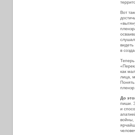
террит
Вот та
достич
«вытян
пленэр
осваива
слушал
видеть
в созд
Теперь
«Перек
как ма
лица, 
Понять 
пленэр
До это
пиши. 
и спос
апатие
войны,
ярчайш
человеч