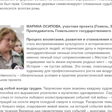
ик был прав. Сломанные деревья символизируют сломанные судьбы
 колосится золотая рожь.
МАР
И
НА ОС
ИПОВА, участник проекта (Гомель, 
Преподаватель Гомельского государственного
Процесс воспитания, развития и становления 
стать восприемниками культурного и исторического
выдающихся людей, исторические даты и перечень
неподкреплённая личным опытом сопереживания, с
именно личный опыт соприкосновения с Местом С
отдавшими часть жизни изучению родных мест – пр
История – не пустая забава. Это почва, помогающа
художнику для профессионального роста как возду
твенность – обязательные условия в практике реалистической живо
ьном проекте.
ад собой всегда труден.
Творческие муки знакомы каждому худож
способов его выражения упоителен и мучителен одновременно. Се
 отказ от попыток лобового иллюстрирования событий той войны – 
траций на холсте жертв голодной смерти и холода. Раскрытие тем
ы божьего мира, очарования живой земли, на которой события вой
че течения Времени над свидетелями этих событий – дорогами, по