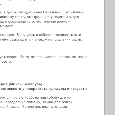
.
ть: я дышал воздухом над Березиной, шел своими
инскому тракту, смотрел на эту землю и видел
ишло осознание того, что течение времени
 момент.
ясением.
Быть здесь и сейчас – желание жить и
о чём размышлять и в каком направлении расти.
уетливость. За то, что принимали нас такими, какие
 свете.
оров (Минск
,
Беларусь)
рственного университета культуры и искусств
вляются частью «работы над собой» для их
тво нераздельно связано, важна для всякой
льшой смысл. Богаче опытом, чувствами,