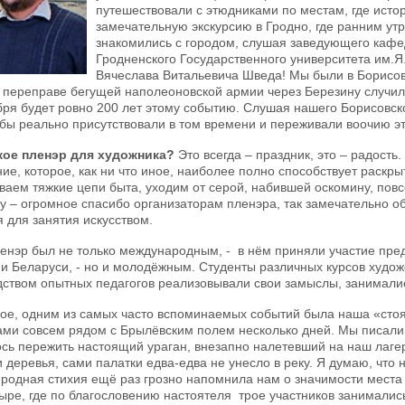
путешествовали с этюдниками по местам, где истор
замечательную экскурсию в Гродно, где ранним утр
знакомились с городом, слушая заведующего кафе
Гродненского Государственного университета им.
Вячеслава Витальевича Шведа! Мы были в Борисове
и переправе бегущей наполеоновской армии через Березину случил
бря будет ровно 200 лет этому событию. Слушая нашего Борисовс
 бы реально присутствовали в том времени и переживали воочию э
кое пленэр для художника?
Это всегда – праздник, это – радость
ние, которое, как ни что иное, наиболее полно способствует раскр
ваем тяжкие цепи быта, уходим от серой, набившей оскомину, повс
у – огромное спасибо организаторам пленэра, так замечательно 
я для занятия искусством.
енэр был не только международным, - в нём приняли участие пре
 и Беларуси, - но и молодёжным. Студенты различных курсов худо
дством опытных педагогов реализовывали свои замыслы, занимали
ое, одним из самых часто вспоминаемых событий была наша «стоя
ами совсем рядом с Брылёвским полем несколько дней. Мы писали э
сь пережить настоящий ураган, внезапно налетевший на наш лагерь
и деревья, сами палатки едва-едва не унесло в реку. Я думаю, что
иродная стихия ещё раз грозно напомнила нам о значимости места 
ыре, где по благословению настоятеля трое участников занимались 