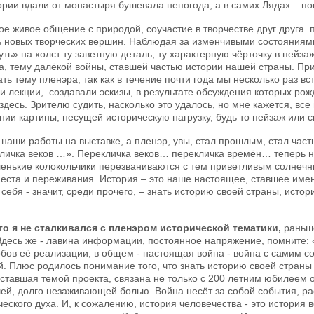
ории вдали от монастыря бушевала непогода, а в самих Лядах – по
кое живое общение с природой, соучастие в творчестве друг друга
ь новых творческих вершин. Наблюдая за изменчивыми состояниями
уть» на холст ту заветную деталь, ту характерную чёрточку в пейз
а, тему далёкой войны, ставшей частью истории нашей страны. Пр
ть тему пленэра, так как в течение почти года мы несколько раз в
и лекции, создавали эскизы, в результате обсуждения которых ро
 здесь. Зрителю судить, насколько это удалось, но мне кажется, в
ании картины, несущей историческую нагрузку, будь то пейзаж или 
 наши работы на выставке, а пленэр, увы, стал прошлым, стал част
личка веков …». Перекличка веков… перекличка времён… теперь на
ленькие колокольчики перезваниваются с тем приветливым солнечн
места и переживания. История – это наше настоящее, ставшее имен
себя - значит, среди прочего, – знать историю своей страны, истор
.
го я не сталкивался с пленэром исторической тематики,
раньше
Здесь же - лавина информации, постоянное напряжение, помните: «
обов её реализации, в общем - настоящая война - война с самим со
й. Плюс родилось понимание того, что знать историю своей страны
 ставшая темой проекта, связана не только с 200 летним юбилеем о
ей, долго незаживающей болью. Война несёт за собой события, ра
еского духа. И, к сожалению, история человечества - это история 