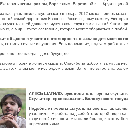
 Екатерининским трактом, Борисовым, Березиной и … Круковщиной
из нас, участников августовского пленэра 2012 может теперь сказа
 по той самой дороге «из Европы в Россию», тому самому Екатерин
я двухсотлетней давности, чувствовал, слушал и слышал! К нам пр
ывно, а мир – такое состояние, которое может оборваться в любой
ыт общения и участия в этом проекте оказался для меня потр
ть, вот мои личные ощущения. Есть понимание, над чем работать, 
рошено, его плоды – дело будущего.
аторам проекта хочется сказать: Спасибо за доброту, за ум, за нес
. За то, что мы менялись рядом с вами. За то, что вы есть на белом
АЛЕСЬ ШАТИЛО
,
руководитель группы скульпт
Скульптор, преподаватель Белорусского госуда
Подобные проекты актуальны всегда
, так как я
участников. А работа над собой, с которой творчес
творческой личности. Мы стали богаче, и в этом бо
переживаниями.