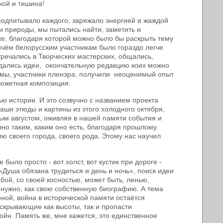
кой и тишина!
 подпитывало каждого, заряжало энергией и жаждой
 природы, мы пытались найти, заметить и
аже, благодаря которой можно было бы раскрыть тему
ичём белорусским участникам было гораздо легче
стречались в Творческих мастерских, общались,
ждались идеи, окончательную редакцию коих можно
се мы, участники пленэра, получили неоценимый опыт
сюжетная композиция.
ью истории. И это созвучно с названием проекта
ши этюды и картины из этого холодного октября,
ым августом, оживляя в нашей памяти события и
но таким, каким оно есть, благодаря прошлому.
ию своего города, своего рода. Этому нас научил
 было просто - вот холст, вот кустик при дороге -
Душа обязана трудиться и день и ночь», поиск идеи
бой, со своей косностью, может быть, ленью,
 нужно, как свою собственную биографию. А тема
ной, война в исторической памяти остаётся
скрывающие как высоты, так и пропасти
войн. Память же, мне кажется, это единственное