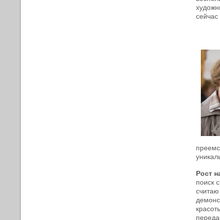
художн
сейчас
преемс
уникал
Рост н
поиск 
считаю
демонс
красот
переда