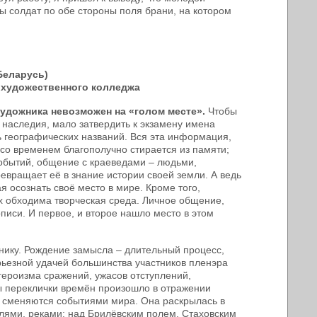
 солдат по обе стороны поля брани, на котором
Беларусь)
 художественного колледжа
художника невозможен на «голом месте».
Чтобы
 наследия, мало затвердить к экзамену имена
 географических названий. Вся эта информация,
о временем благополучно стирается из памяти;
обытий, общение с краеведами – людьми,
евращает её в знание истории своей земли. А ведь
я осознать своё место в мире. Кроме того,
х обходима творческая среда. Личное общение,
писи. И первое, и второе нашло место в этом
нику. Рождение замысла – длительный процесс,
рьезной удачей большинства участников пленэра
героизма сражений, ужасов отступлений,
ы переклички времён произошло в отражении
н сменяются событиями мира. Она раскрылась в
лями, реками: над Брилёвским полем, Стаховским