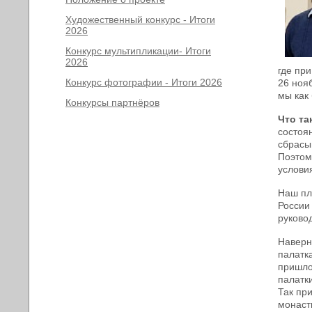
Художественный конкурс - Итоги
2026
Конкурс мультипликации- Итоги
2026
где пр
Конкурс фотографии - Итоги 2026
26 ноя
мы как
Конкурсы партнёров
Что та
состоя
сбрасы
Поэтом
услови
Наш пл
России
руково
Наверн
палатк
пришло
палатк
Так пр
монаст