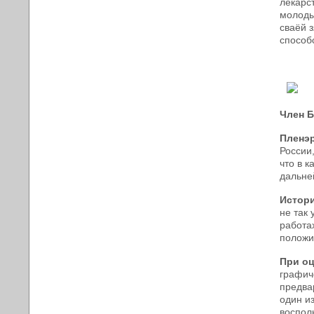
лекарс
молодым
сваёй з
способ
Член Б
Пленэр
России
что в 
дальне
Истори
не так
работа
положи
При оц
графич
предва
один и
воспол