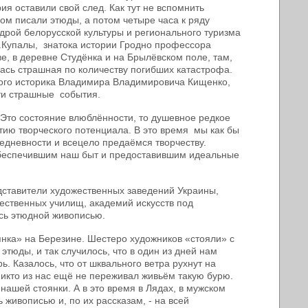
ия оставили свой след. Как тут не вспомнить
ом писали этюды, а потом четыре часа к ряду
дрой белорусской культуры и регионального туризма
Я.Купалы, знатока истории Гродно профессора
, в деревне Студёнка и на Брылёвском поле, там,
ась страшная по количеству погибших катастрофа.
кого историка Владимира Владимировича Кищенко,
ти страшные события.
. Это состояние влюблённости, то душевное редкое
ытию творческого потенциала. В это время мы как бы
едневности и всецело предаёмся творчеству.
обеспечившим наш быт и предоставившим идеальные
дставители художественных заведений Украины,
жественных училищ, академий искусств под
сь этюдной живописью.
нка» на Березине. Шестеро художников «стояли» с
тюды, и так случилось, что в один из дней нам
. Казалось, что от шквального ветра рухнут на
 никто из нас ещё не переживал живьём такую бурю.
нашей стоянки. А в это время в Лядах, в мужском
живописью и, по их рассказам, - на всей