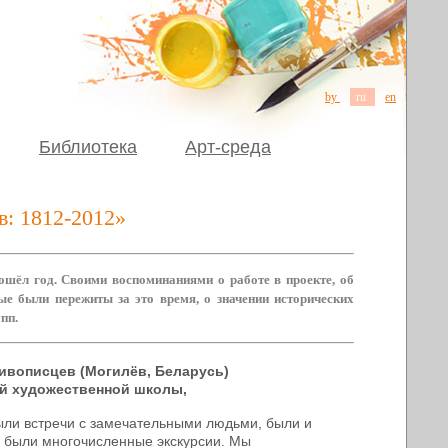
by
ru
en
Библиотека
Арт-среда
в: 1812-2012»
ошёл год. Своими воспоминаниями о работе в проекте, об
ые были пережиты за это время, о значении исторических
пп.
живописцев
(Могилёв, Беларусь)
й художественной школы,
ли встречи с замечательными людьми, были и
, были многочисленные экскурсии. Мы