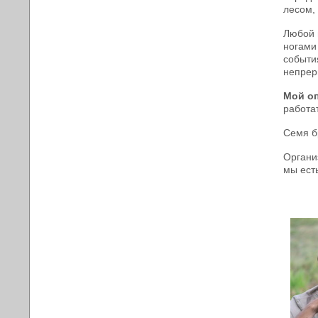
лесом,
Любой 
ногами
событи
непрер
Мой оп
работа
Семя б
Организ
мы есть