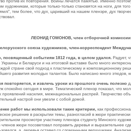
тво против их повторения. Войны лечатся памятью. Именно поэтому
 художникам, которые только-только становятся на ноги, для того 
ямлi", тем более, что дух, царивший на нашем пленэре, дух творче
ствовал.
ЛЕОНИД ГОМОНОВ,
член отборочной комиссии
елорусского союза художников, член-корреспондент Междуна
, посвященный событиям 1812 года, в целом удался.
Радует, ч
, Украины и Беларуси и на итоговой выставке было много интересн
каждой стране свой подход к пластическому и композиционному ре
йшего развития молодых талантов. Было написано много этюдов, 
я повторяется, и извлечь уроки из прошлого очень полезно
д
 уж спокойно сегодня в мире. Тематический пленэр показал, что мо
х проявлений насилия, межнациональных распрей. Творчество объ
тельный настрой они увезли с собой домой.
енке работ мы использовали такие критерии,
как профессиона
еское решение в раскрытии темы, разногласий в жюри практически 
рительном просмотре участнику пленэра студенту Минского худож
з членов жюри посоветовал поправить деревья и выразительнее сд
ьзовался, а деревья оставил со сломанными верхушками. Анализир