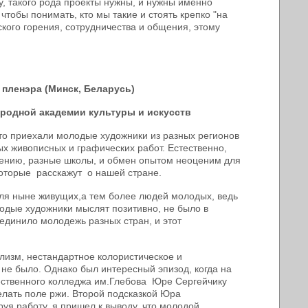
, такого рода проекты нужны, и нужны именно
чтобы понимать, кто мы такие и стоять крепко "на
ского горения, сотрудничества и общения, этому
 пленэра
(Минск, Беларусь)
родной академии культуры и искусств
то приехали молодые художники из разных регионов
ых живописных и графических работ. Естественно,
шению, разные школы, и обмен опытом неоценим для
которые расскажут о нашей стране.
ля ныне живущих,а тем более людей молодых, ведь
лодые художники мыслят позитивно, не было в
единило молодежь разных стран, и этот
лизм, нестандартное колористическое и
не было. Однако был интересный эпизод, когда на
ественного колледжа им.Глебова Юре Сергейчику
елать поле ржи. Второй подсказкой Юра
уя работу, я пришел к выводу, что молодой